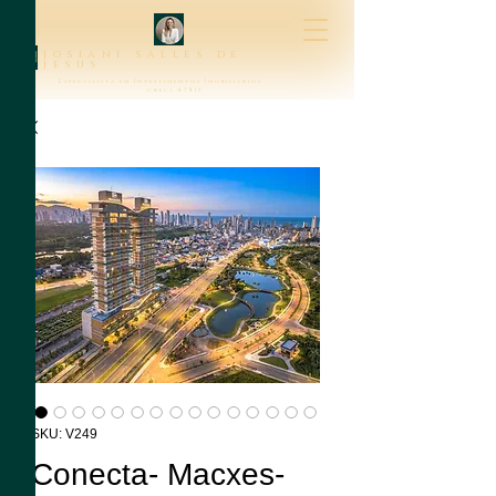
josiani salles de
jesus
Especialista em Investimentos Imobiliários
creci 47315
SKU: V249
Conecta- Macxes-