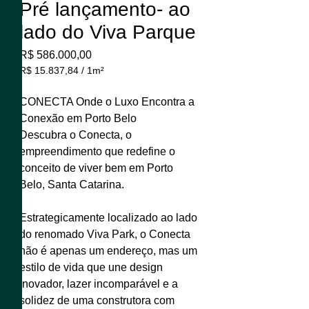
Pré lançamento- ao
lado do Viva Parque
Preço
R$ 586.000,00
R$ 15.837,84
/
1m²
R$ 15.837,84
por
CONECTA Onde o Luxo Encontra a
1
Conexão em Porto Belo
metro
Descubra o Conecta, o
quadrado
empreendimento que redefine o
conceito de viver bem em Porto
Belo, Santa Catarina.
Estrategicamente localizado ao lado
do renomado Viva Park, o Conecta
não é apenas um endereço, mas um
estilo de vida que une design
inovador, lazer incomparável e a
solidez de uma construtora com