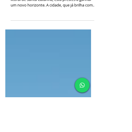
Oporto e a Chegada da Roda Gigante
It Wheel
Itapema, um dos destinos mais cobiçados do
litoral de Santa Catarina, está prestes a ganhar
um novo horizonte. A cidade, que já brilha com
suas praias e infraestrutura de luxo, agora se
prepara para um marco histórico: a integração
do Píer Oporto com a espetacular roda gigante It
Wheel. Píer Oporto: Experiência Única Sobre as
Águas O Píer Oporto já é uma realidade que
transformou a Meia Praia. Com uma estrutura
que avança centenas de metros sobre o mar, o
complexo oferece uma