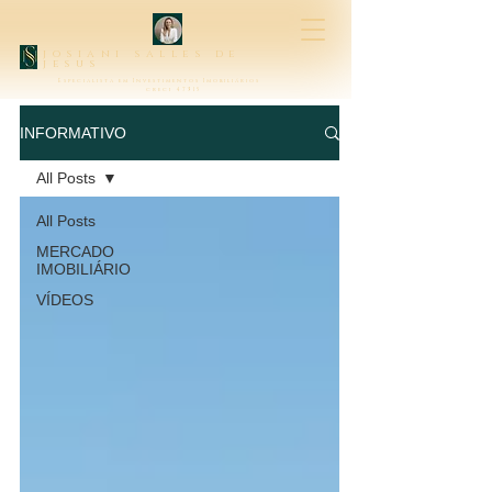
josiani salles de
jesus
Especialista em Investimentos Imobiliários
creci 47315
INFORMATIVO
All Posts
All Posts
MERCADO
IMOBILIÁRIO
VÍDEOS