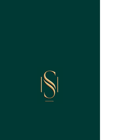
josiani salles de
jesus
Especialista em Investimentos Imobiliários
creci 47315
INFORMATIVO
All Posts
All Posts
MERCADO
IMOBILIÁRIO
Load video
VÍDEOS
28 de mai. de 2023
1 min de leitura
COSTA VERDE MAR