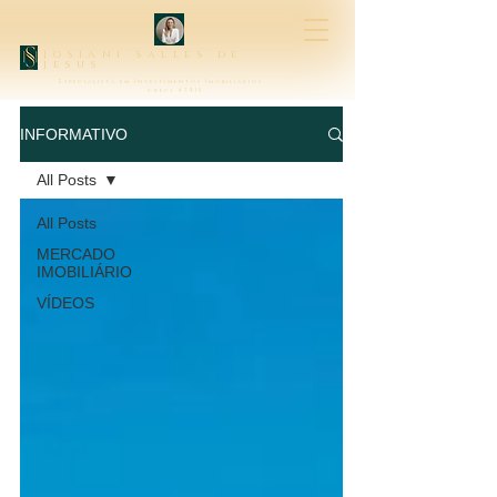
josiani salles de
jesus
Especialista em Investimentos Imobiliários
creci 47315
INFORMATIVO
All Posts
All Posts
MERCADO
IMOBILIÁRIO
VÍDEOS