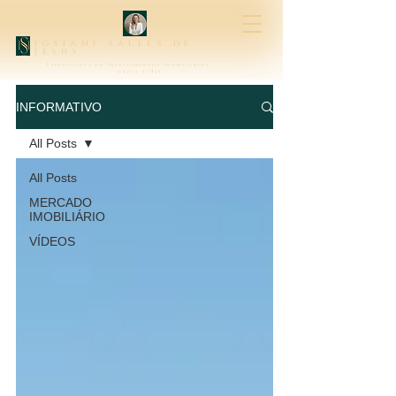
josiani salles de
jesus
Especialista em Investimentos Imobiliários
creci 47315
INFORMATIVO
All Posts
All Posts
MERCADO
IMOBILIÁRIO
VÍDEOS