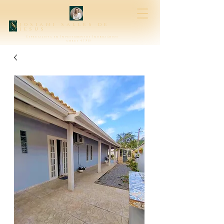
josiani salles de
jesus
Especialista em Investimentos Imobiliários
creci 47315