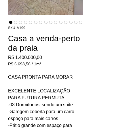
SKU: V199
Casa a venda-perto
da praia
Preço
R$ 1.400.000,00
R$ 6.698,56
/
1m²
R$ 6.698,56
por
CASA PRONTA PARA MORAR
1
metro
EXCELENTE LOCALIZAÇÃO
quadrado
PARA FUTURA PERMUTA
-03 Dormitorios sendo um suíte
-Garegem coberta para um carro
espaço para mais carros
-Pátio grande com espaço para