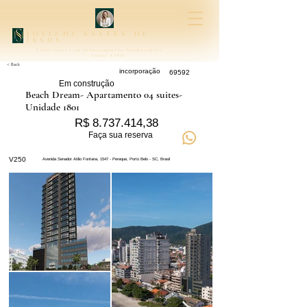
josiani salles de
jesus
Especialista em Investimentos Imobiliários
creci 47315
< Back
incorporação
69592
Em construção
Beach Dream- Apartamento 04 suites-
Unidade 1801
R$
8.737.414
,38
Faça sua reserva
V250
Avenida Senador Atilio Fontana, 1547 - Pereque, Porto Belo - SC, Brasil