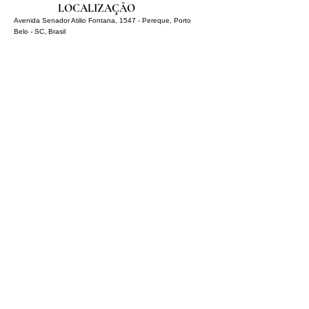
LOCALIZAÇÃO
Avenida Senador Atilio Fontana, 1547 - Pereque, Porto
Belo - SC, Brasil