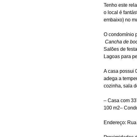
Tenho este rel
o local é fantá
embaixo) no mu
O condomínio p
 Cancha de bo
Salões de festa
Lagoas para p
A casa possui 0
adega a tempera
cozinha, sala d
– Casa com 337
100 m2– Condo
Endereço: Rua 