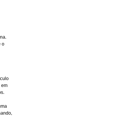
na.
 o 
 
culo 
o em 
s.
uma 
sando, 