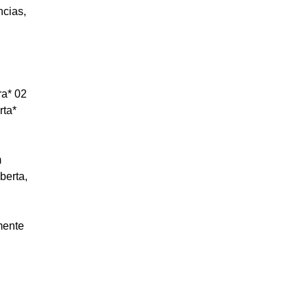
cias, 
 
a* 02 
ta* 
 
berta, 
mente 