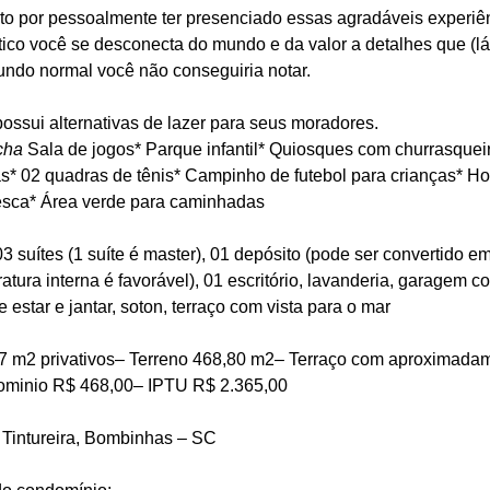
ato por pessoalmente ter presenciado essas agradáveis experiên
stico você se desconecta do mundo e da valor a detalhes que (lá
ndo normal você não conseguiria notar.
ossui alternativas de lazer para seus moradores.
cha
 Sala de jogos* Parque infantil* Quiosques com churrasqueir
s* 02 quadras de tênis* Campinho de futebol para crianças* Hor
esca* Área verde para caminhadas
3 suítes (1 suíte é master), 01 depósito (pode ser convertido em
tura interna é favorável), 01 escritório, lavanderia, garagem co
e estar e jantar, soton, terraço com vista para o mar
 m2 privativos– Terreno 468,80 m2– Terraço com aproximada
minio R$ 468,00– IPTU R$ 2.365,00
Tintureira, Bombinhas – SC