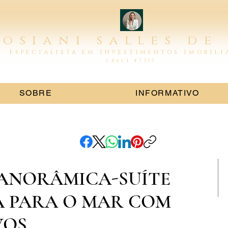
josiani salles de
Especialista em Investimentos Imobil
creci 47315
SOBRE
INFORMATIVO
PANORÂMICA-SUÍTE
A PARA O MAR COM
VOS