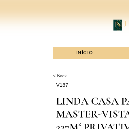
INÍCIO
< Back
< Back
V187
LINDA CASA 
MASTER-VIST
337M² PRIVATI